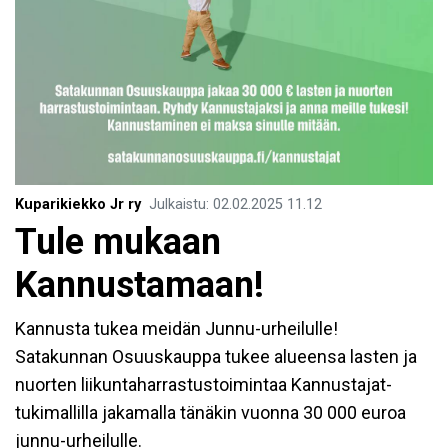
Kuparikiekko Jr ry
Julkaistu
:
02.02.2025
11.12
Tule mukaan
Kannustamaan!
Kannusta tukea meidän Junnu-urheilulle!
Satakunnan Osuuskauppa tukee alueensa lasten ja
nuorten liikuntaharrastustoimintaa Kannustajat-
tukimallilla jakamalla tänäkin vuonna 30 000 euroa
junnu-urheilulle.