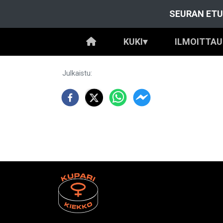
SEURAN ETU
KUKI
▾
ILMOITTA
Julkaistu
: