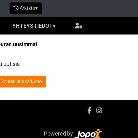
Arkisto
▾
YHTEYSTIEDOT
▾
uran uusimmat
Ei uutisia
Seuran uutisarkisto
Powered by