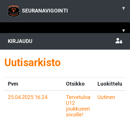
▾
SEURANAVIGOINTI
▾
KIRJAUDU
Uutisarkisto
Pvm
Otsikko
Luokittelu
25.04.2025 16.24
Tervetuloa
Uutinen
U12
joukkueen
sivuille!