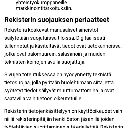
yhteistyökumppaneille
markkinointitarkoituksiin.
Rekisterin suojauksen periaatteet
Rekisteriä koskevat manuaaliset aineistot
säilytetään suojatuissa tiloissa. Digitaalisesti
tallennetut ja käsiteltävät tiedot ovat tietokannoissa,
jotka ovat palomuurein, salasanoin ja muiden
teknisten keinojen avulla suojattuja.
Sivujen toteutuksessa on hyödynnetty teknistä
tietosuojaa, jolla pyritään huolehtimaan siitä, että̈
syötetyt tiedot säilyvät muuttumattomina ja ovat
saatavilla vain tietoon oikeutetuille.
Rekisterin tietojenkäsittelyyn on käyttöoikeudet vain
niillä rekisterinpitäjän henkilöstön jäsenillä joiden
työtehtävien suorittaminen sitä edellyttää. Rekisterin