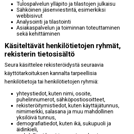
Tulospalvelun ylläpito ja tilastojen julkaisu
Sähköinen jäsenviestintä, esimerkiksi
webbisivut
Analysointi ja tilastointi
Asiakaspalvelun ja toiminnan toteuttaminen
sekä kehittäminen
Käsiteltävät henkilötietojen ryhmät,
rekisterin tietosisältö
Seura käsittelee rekisteröidystä seuraavia
käyttötarkoituksen kannalta tarpeellisia
henkilötietoja tai henkilötietojen ryhmiä:
yhteystiedot, kuten nimi, osoite,
puhelinnumerot, sähköpostiosoitteet,
rekisteröitymistiedot, kuten käyttäjätunnus,
nimimerkki, salasana ja muu mahdollinen
yksilöivä tunnus,
demografiatiedot, kuten ikä, sukupuoli ja
äidinkieli,