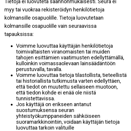
Tietoja ei luovuteta säännönmukaisesti. Seura ei
myy tai vuokraa rekisteröidyn henkilötietoja
kolmansille osapuolille. Tietoja luovutetaan
kolmansille osapuolille vain seuraavissa
tapauksissa:
Voimme luovuttaa käyttäjän henkilötietoja
toimivaltaisten viranomaisten tai muiden
tahojen esittämien vaatimusten edellyttämällä,
kulloinkin voimassaolevaan lainsäädäntöön
perustuvalla, tavalla.
Voimme luovuttaa tietoja tilastollista, tieteellistä
tai historiallista tutkimusta varten edellyttäen,
että tiedot on muutettu sellaiseen muotoon,
että tiedon kohde ei enää ole niistä
tunnistettavissa.
Jos käyttäjä on erikseen antanut
suostumuksensa seuran
yhteistyökumppaneiden sähköiseen
suoramarkkinointiin, voidaan käyttäjän tietoja
luovuttaa tarkoin valituille