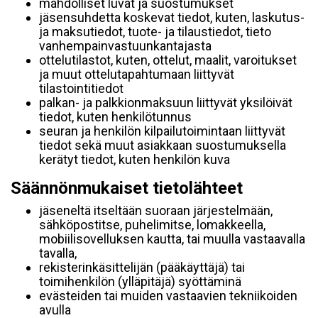
mahdolliset luvat ja suostumukset
jäsensuhdetta koskevat tiedot, kuten, laskutus-
ja maksutiedot, tuote- ja tilaustiedot, tieto
vanhempainvastuunkantajasta
ottelutilastot, kuten, ottelut, maalit, varoitukset
ja muut ottelutapahtumaan liittyvät
tilastointitiedot
palkan- ja palkkionmaksuun liittyvät yksilöivät
tiedot, kuten henkilötunnus
seuran ja henkilön kilpailutoimintaan liittyvät
tiedot sekä muut asiakkaan suostumuksella
kerätyt tiedot, kuten henkilön kuva
Säännönmukaiset tietolähteet
jäseneltä itseltään suoraan järjestelmään,
sähköpostitse, puhelimitse, lomakkeella,
mobiilisovelluksen kautta, tai muulla vastaavalla
tavalla,
rekisterinkäsittelijän (pääkäyttäjä) tai
toimihenkilön (ylläpitäjä) syöttäminä
evästeiden tai muiden vastaavien tekniikoiden
avulla