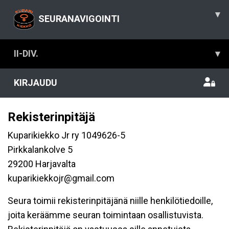
▾
SEURANAVIGOINTI
II-DIV.
▾
KIRJAUDU
Rekisterinpitäjä
Kuparikiekko Jr ry 1049626-5
Pirkkalankolve 5
29200 Harjavalta
kuparikiekkojr@gmail.com
Seura toimii rekisterinpitäjänä niille henkilötiedoille,
joita keräämme seuran toimintaan osallistuvista.