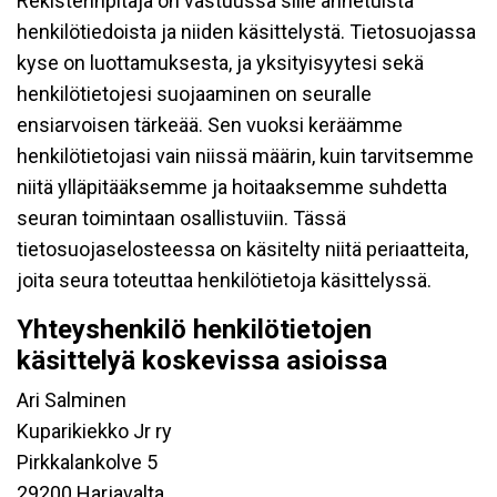
Rekisterinpitäjä on vastuussa sille annetuista
henkilötiedoista ja niiden käsittelystä. Tietosuojassa
kyse on luottamuksesta, ja yksityisyytesi sekä
henkilötietojesi suojaaminen on seuralle
ensiarvoisen tärkeää. Sen vuoksi keräämme
henkilötietojasi vain niissä määrin, kuin tarvitsemme
niitä ylläpitääksemme ja hoitaaksemme suhdetta
seuran toimintaan osallistuviin. Tässä
tietosuojaselosteessa on käsitelty niitä periaatteita,
joita seura toteuttaa henkilötietoja käsittelyssä.
Yhteyshenkilö henkilötietojen
käsittelyä koskevissa asioissa
Ari Salminen
Kuparikiekko Jr ry
Pirkkalankolve 5
29200 Harjavalta