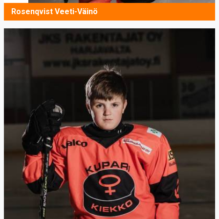
Rosenqvist Veeti-Väinö