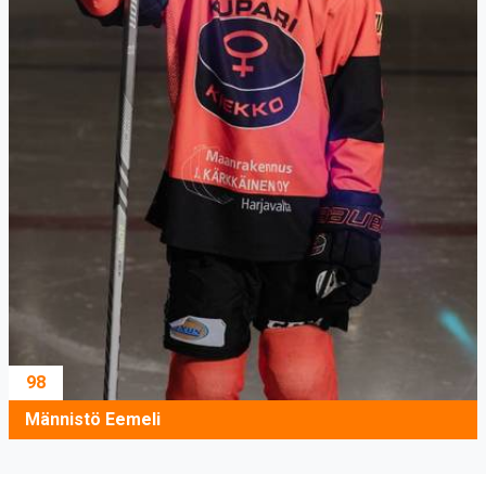
98
Männistö Eemeli