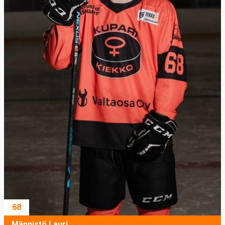
68
Männistö Lauri