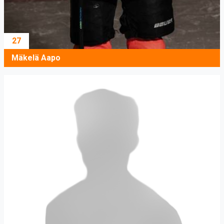
27
Mäkelä Aapo