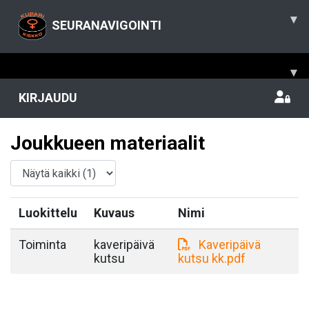
▾
SEURANAVIGOINTI
▾
KIRJAUDU
Joukkueen materiaalit
Luokittelu
Kuvaus
Nimi
Toiminta
kaveripäivä
Kaveripäivä
kutsu
kutsu kk.pdf