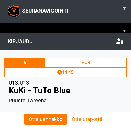
▾
SEURANAVIGOINTI
▾
KIRJAUDU
5
HUH
14.45
U13
,
U13
KuKi - TuTo Blue
Puustelli Areena
Otteluennakko
Otteluraportti